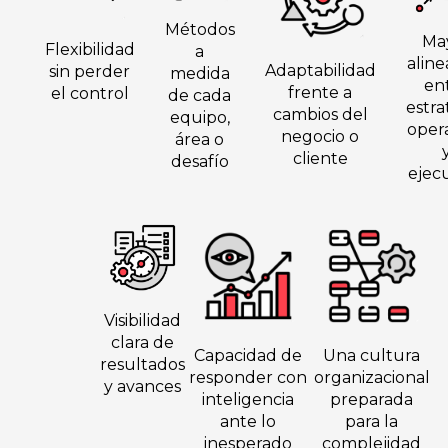
Métodos
Ma
Flexibilidad
a
aline
Adaptabilidad
sin perder
medida
en
frente a
el control
de cada
estra
cambios del
equipo,
oper
negocio o
área o
cliente
desafío
ejec
Visibilidad
clara de
Capacidad de
Una cultura
resultados
responder con
organizacional
y avances
inteligencia
preparada
ante lo
para la
inesperado
complejidad