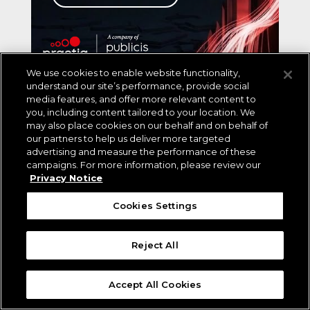
We use cookies to enable website functionality,
understand our site’s performance, provide social
media features, and offer more relevant content to
you, including content tailored to your location. We
may also place cookies on our behalf and on behalf of
our partners to help us deliver more targeted
advertising and measure the performance of these
campaigns. For more information, please review our
¿QUÉ HACEMOS?
Privacy Notice
Cookies Settings
¿Cómo ayudamos a nuestros clientes?
Transformación Digital
Eficiencia Operacional
Reject All
IA & Datos
Accept All Cookies